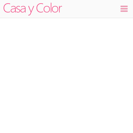
Colores
Decoración
Ambientes
Dormitorios
Salas
Cocinas
Visualizador