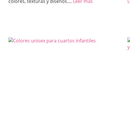
colores, texturas y diseños....
Leer más
L