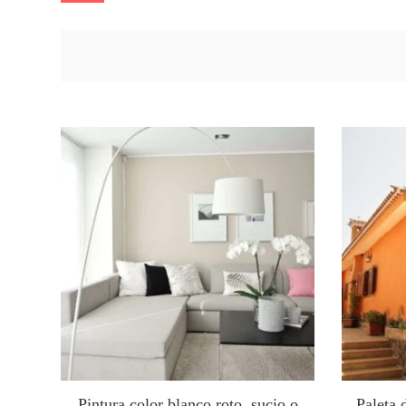
Pintura color blanco roto, sucio o
Paleta 