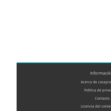
Informació
Acerca de casayco
Política de priv
Contacto
Licencia del cont