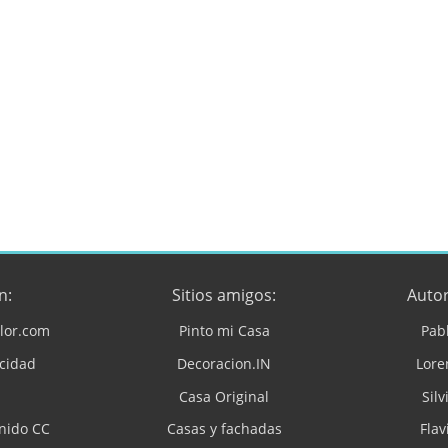
n:
Sitios amigos:
Autor
lor.com
Pinto mi Casa
Pab
acidad
Decoracion.IN
Lore
Casa Original
Silv
enido CC
Casas y fachadas
Flav