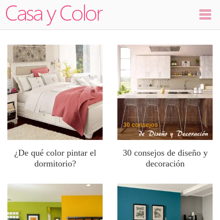
Colores
Decoración
Ambientes
Dormitorios
Salas
¿De qué color pintar el
30 consejos de diseño y
dormitorio?
decoración
Cocinas
Visualizador